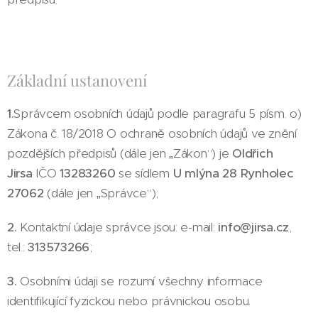
Základní ustanovení
1.
Správcem osobních údajů podle paragrafu 5 písm. o)
Zákona č. 18/2018 O ochraně osobních údajů ve znění
pozdějších předpisů (dále jen „Zákon“) je
Oldřich
Jirsa
IČO
13283260
se sídlem
U mlýna 28 Rynholec
27062
(dále jen „Správce“);
2.
Kontaktní údaje správce jsou: e-mail:
info@jirsa.cz
,
tel.:
313573266
;
3.
Osobními údaji se rozumí všechny informace
identifikující fyzickou nebo právnickou osobu.