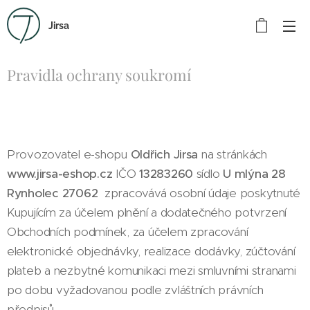
Jirsa
Pravidla ochrany soukromí
Provozovatel e-shopu
Oldřich Jirsa
na stránkách
www.jirsa-eshop.cz
IČO
13283260
sídlo
U mlýna 28
Rynholec 27062
zpracovává osobní údaje poskytnuté
Kupujícím za účelem plnění a dodatečného potvrzení
Obchodních podmínek, za účelem zpracování
elektronické objednávky, realizace dodávky, zúčtování
plateb a nezbytné komunikaci mezi smluvními stranami
po dobu vyžadovanou podle zvláštních právních
předpisů.