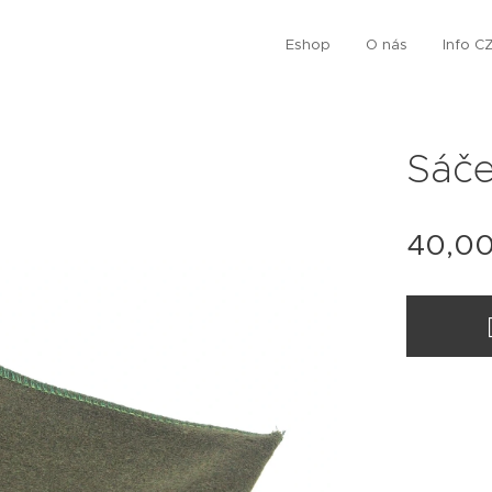
Eshop
O nás
Info C
Sáče
40,0