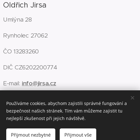
Oldřich Jirsa
Umlýna 28
Rynholec 27062
ČO 13283260
DIČ CZ6202200774
E-mail:
info@jirsa.cz
Používáme cookies, abychom zajistili správné fungování a
bezpečnost našich stránek. Tím vám můžeme zajistit tu
Cookies
nejlepší zkušenost při jejich návštěvě.
Vyprodáno
Přijmout nezbytné
Přijmout vše