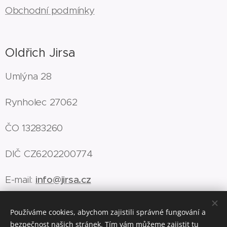
Obchodní podmínky
Oldřich Jirsa
Umlýna 28
Rynholec 27062
ČO 13283260
DIČ CZ6202200774
E-mail:
info@jirsa.cz
Používáme cookies, abychom zajistili správné fungování a
bezpečnost našich stránek. Tím vám můžeme zajistit tu
Cookies